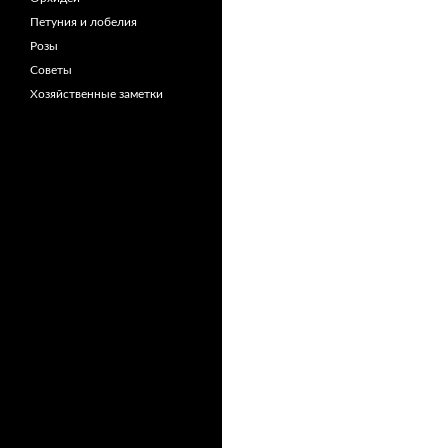
Петуния и лобелия
Розы
Советы
Хозяйственные заметки