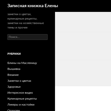
Поиск
Записная книжка Елены
заметки о цветах,
кулинарные рецепты,
заметки на хозяйственные
темы и прочее
Найти:
РУБРИКИ
Блины на Масленицу
Вышивка
Вязание
Заметки о цветах
Здоровье
Интересное видео
Кулинарные рецепты
Ликеры и настойки
Орхидеи