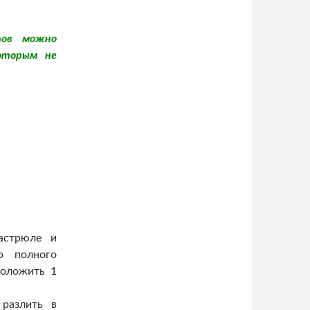
тов можно
оторым не
астрюле и
о полного
положить 1
 разлить в