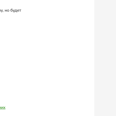
у, но будет
них