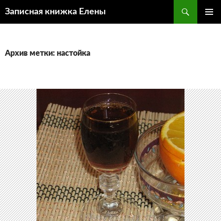
Поиск
Записная книжка Елены
ПЕРЕЙТИ
ОСНОВ
К
МЕНЮ
СОДЕРЖИМОМУ
Архив метки: настойка