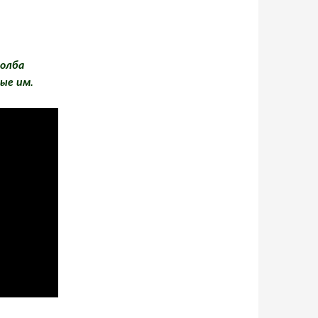
толба
ые им.