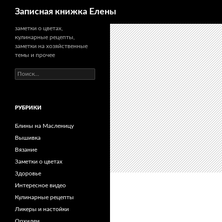
Поиск
Записная книжка Елены
заметки о цветах,
кулинарные рецепты,
заметки на хозяйственные
темы и прочее
Найти:
РУБРИКИ
Блины на Масленицу
Вышивка
Вязание
Заметки о цветах
Здоровье
Интересное видео
Кулинарные рецепты
Ликеры и настойки
Орхидеи