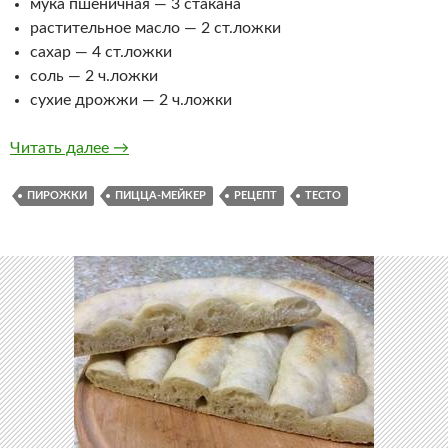
мука пшеничная — 3 стакана
растительное масло — 2 ст.ложки
сахар — 4 ст.ложки
соль — 2 ч.ложки
сухие дрожжи — 2 ч.ложки
Пирожки выжарные в Пицца-мейкере Prince
Читать далее
→
ПИРОЖКИ
ПИЦЦА-МЕЙКЕР
РЕЦЕПТ
ТЕСТО