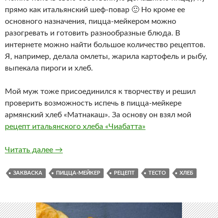
прямо как итальянский шеф-повар 🙂 Но кроме ее
основного назначения, пицца-мейкером можно
‎разогревать и готовить разнообразные блюда. В
интернете можно найти большое количество рецептов.
Я, например, делала омлеты, жарила картофель и рыбу,
выпекала пироги и хлеб.
Мой муж тоже присоединился к творчеству и решил
проверить возможность испечь в пицца-мейкере
армянский хлеб «Матнакаш». За основу он взял мой
рецепт итальянского хлеба «Чиабатта»
Армянский хлеб «Матнакаш» в пицца-мейкере
Читать далее
→
ЗАКВАСКА
ПИЦЦА-МЕЙКЕР
РЕЦЕПТ
ТЕСТО
ХЛЕБ