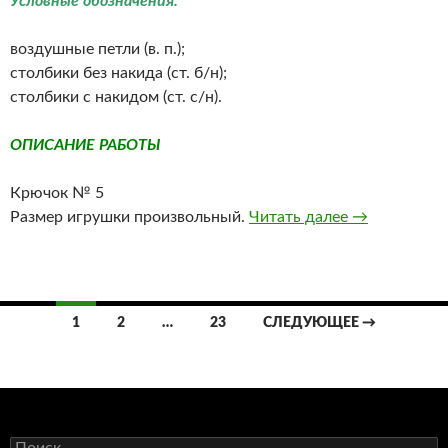
Условные обозначения.
воздушные петли (в. п.);
столбики без накида (ст. б/н);
столбики с накидом (ст. с/н).
ОПИСАНИЕ РАБОТЫ
Крючок № 5
Вязанная кр
Размер игрушки произвольный.
Читать далее
→
Навигация
1
2
…
23
СЛЕДУЮЩЕЕ →
по
записям
Найти: